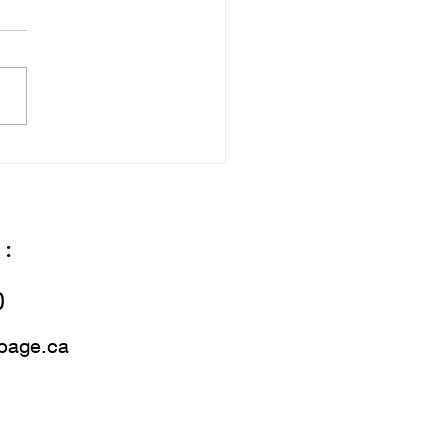
:
0
epage.ca