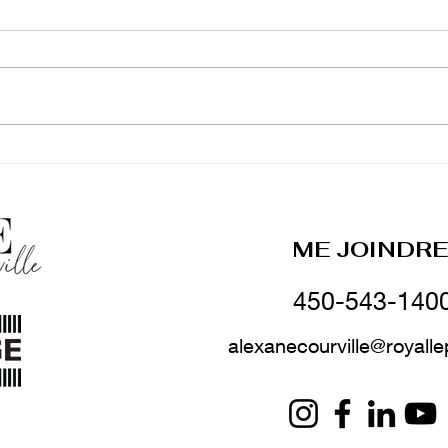
Qu'est-ce que le CELIAPP
?
ME JOINDRE 
450-543-140
alexanecourville@royall