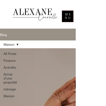
ME
NU
Blog
Maison
All Posts
Finance
Activités
Achat
d'une
propriété
ménage
Maison